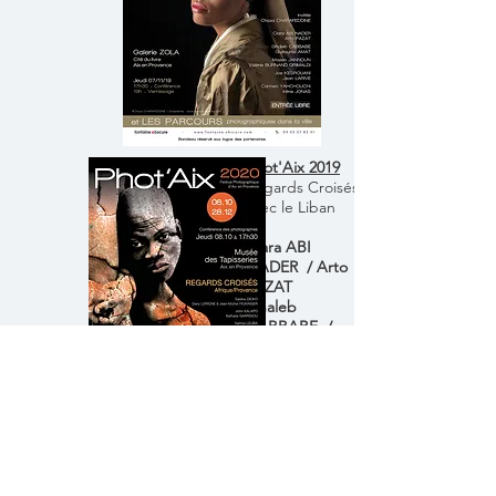
Phot'Aix 2020
Phot'Aix 2019
Regards Croisés
Regards Croisés
avec le l'Afrique
avec le Liban
de l'Ouest
Clara ABI
Saïdou DICKO /
NADER / Arto
D.LERICHE & J-
PAZAT
Ml FICKINGER
Ghaleb
John KALAPO /
CABBABE /
Nathalie
Guillaume AMAT
GARRIGOU
Mazen
Namsa LEUBA
JANNOUN /
Eric BOTTERO /
Valérie
Prince TOFFA
BURNAND
Louis OKÉ-
GRIMALDI
AGBO / Claire &
Joe
Philippe
KESROUANI /