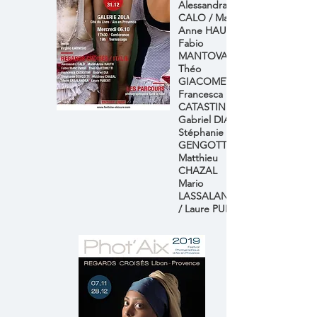
Alessandra
CALO / Marie-
Anne HAUTH
​Fabio
MANTOVANI /
Théo
GIACOMETTI
Francesca
CATASTINI /
Gabriel DIA
Stéphanie
GENGOTTI /
Matthieu
CHAZAL
​Mario
LASSALANDRA
/ Laure PUBERT