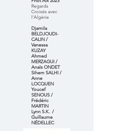
Phot'Aix 2023
Regards
Croisés avec
l'Algérie
Djamila
BELDJOUDI-
CALIN /
Vanessa
KUZAY
Ahmed
MERZAGUI /
Anaïs ONDET
Sihem SALHI /
Anne
LOCQUEN
Youcef
SENOUS /
Frédéric
MARTIN
Lynn S.K. /
Guillaume
NÉDELLEC