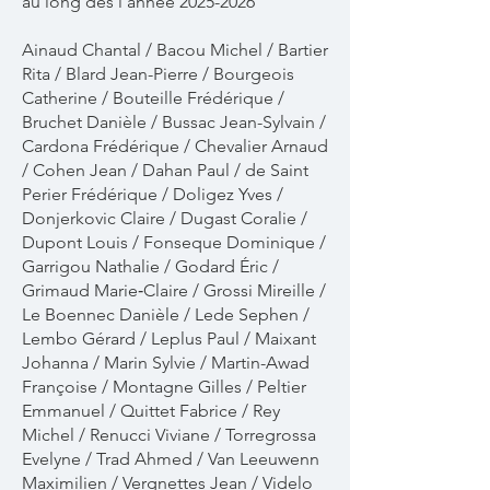
au long des l'année
2025-2026
Ainaud Chantal / Bacou Michel / Bartier
Rita / Blard Jean-Pierre / Bourgeois
Catherine / Bouteille Frédérique /
Bruchet Danièle / Bussac Jean-Sylvain /
Cardona Frédérique / Chevalier Arnaud
/ Cohen Jean / Dahan Paul / de Saint
Perier Frédérique / Doligez Yves /
Donjerkovic Claire / Dugast Coralie /
Dupont Louis / Fonseque Dominique /
Garrigou Nathalie / Godard Éric /
Grimaud Marie‑Claire / Grossi Mireille /
Le Boennec Danièle / Lede Sephen /
Lembo Gérard / Leplus Paul / Maixant
Johanna / Marin Sylvie / Martin-Awad
Françoise / Montagne Gilles / Peltier
Emmanuel / Quittet Fabrice / Rey
Michel / Renucci Viviane / Torregrossa
Evelyne / Trad Ahmed / Van Leeuwenn
Maximilien / Vergnettes Jean / Videlo