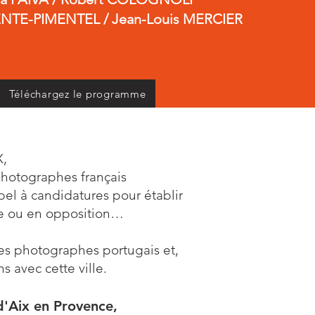
ENTE-PIMENTEL / Jean-Louis MERCIER
Téléchargez le programme
X,
photographes français
el à candidatures pour établir
ce ou en opposition…
des photographes portugais et,
s avec cette ville.
d'Aix en Provence,