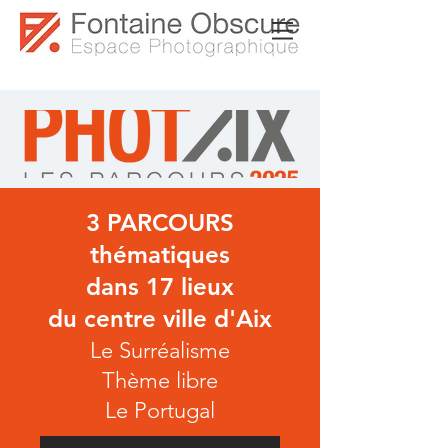
3 PARCOURS
thématiques
dans 17 lieux
du centre ville d'Aix
Le Surréalisme
Thème libre
Le Portugal