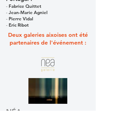
-
Fabrice Quittet
-
Jean-Marie Agniel
-
Pierre Vidal
-
Eric Ribot
Deux galeries aixoises ont été
partenaires de l'événement :
NÉA
présente le travail de
Laurence BIAGGI
"
À travers
".
Son approche est essentiellement