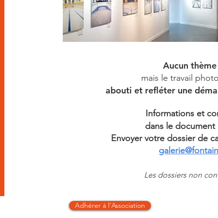
Aucun thème 
mais le travail pho
abouti et
refléter une
démar
Informations et c
dans le document
Envoyer votre dossier de c
galerie@fonta
Les dossiers non con
Adhérer à l'Association