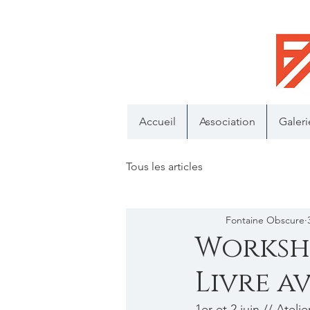
Accueil
Association
Galeri
Tous les articles
Fontaine Obscure
Worksho
Livre a
1er et 2 juin // Atelie